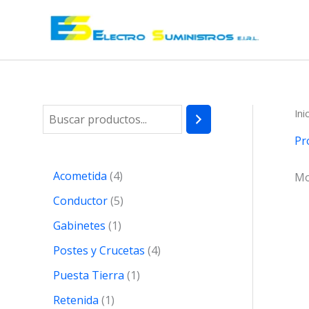
Ir
al
contenido
Ini
B
u
Pr
s
4
Acometida
4
Mo
c
p
5
Conductor
5
a
r
p
1
Gabinetes
1
r
o
r
p
4
Postes y Crucetas
4
d
o
r
p
1
Puesta Tierra
1
u
d
o
r
p
1
Retenida
1
c