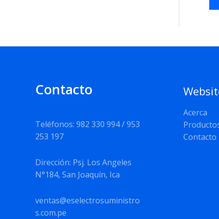
Contacto
Websit
Acerca
Teléfonos: 982 330 994 / 953
Producto
253 197
Contacto
Dirección: Psj. Los Angeles
N°184, San Joaquín, Ica
ventas@eselectrosuministro
s.com.pe