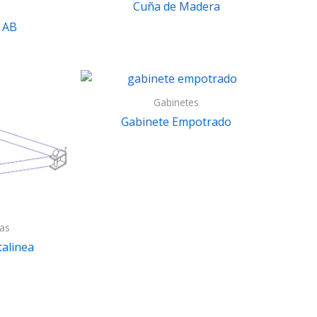
Cuña de Madera
a
 AB
Gabinetes
Gabinete Empotrado
tas
talinea